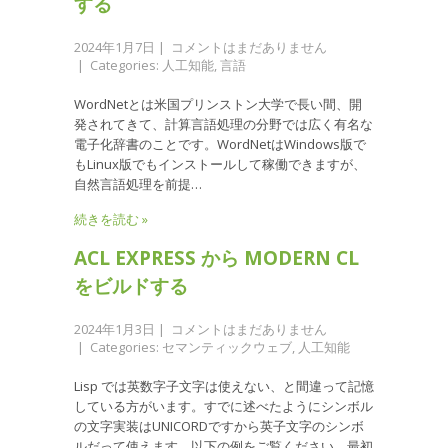
する
2024年1月7日
|
コメントはまだありません
| Categories:
人工知能
,
言語
WordNetとは米国プリンストン大学で長い間、開
発されてきて、計算言語処理の分野では広く有名な
電子化辞書のことです。WordNetはWindows版で
もLinux版でもインストールして稼働できますが、
自然言語処理を前提…
続きを読む »
ACL EXPRESS から MODERN CL
をビルドする
2024年1月3日
|
コメントはまだありません
| Categories:
セマンティックウェブ
,
人工知能
Lisp では英数字子文字は使えない、と間違って記憶
している方がいます。すでに述べたようにシンボル
の文字実装はUNICORDですから英子文字のシンボ
ルだって使えます。以下の例をご覧ください。最初