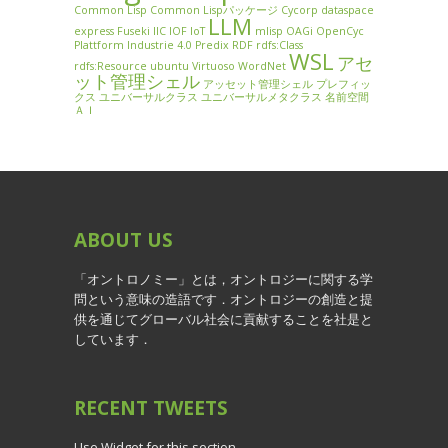
Common Lisp
Common Lispパッケージ
Cycorp
dataspace
LLM
express
Fuseki
IIC
IOF
IoT
mlisp
OAGi
OpenCyc
Plattform Industrie 4.0
Predix
RDF
rdfs:Class
WSL
アセ
rdfs:Resource
ubuntu
Virtuoso
WordNet
ット管理シェル
アッセット管理シェル
プレフィッ
クス
ユニバーサルクラス
ユニバーサルメタクラス
名前空間
ＡＩ
ABOUT
US
「オントロノミー」とは，オントロジーに関する学
問という意味の造語です．オントロジーの創造と提
供を通じてグローバル社会に貢献することを社是と
しています．
RECENT
TWEETS
Use Widget for this section