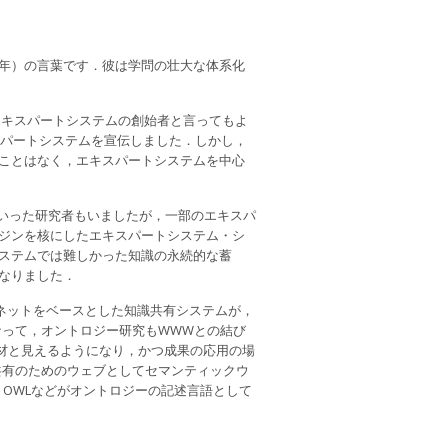
1626年）の言葉です．彼は学問の壮大な体系化
のは米国のエキスパートシステムの創始者と言ってもよ
キスパートシステムを宣伝しました．しかし，
ことはなく，エキスパートシステムを中心
ていった研究者もいましたが，一部のエキスパ
ジンを核にしたエキスパートシステム・シ
ステムでは難しかった知識の永続的な蓄
なりました．
ターネットをベースとした知識共有システムが，
になって，オントロジー研究もWWWとの結び
材と見えるようになり，かつ成果の応用の場
共有のためのウェブとしてセマンティックウ
S，OWLなどがオントロジーの記述言語として