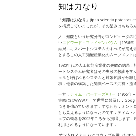
知は力なり
「
知識は力なり
」(Ipsa scientia pot
を構想していましたが，その望みはもちろ
人工知能という研究分野がコンピュータの
い
エドワード・ファイゲンバウム
（1936
結局エキスパートシステムのすべてが消え
とするこの人工知能産業化のムーブメントは
1980年代の人工知能産業化の失敗の結果
ートシステム研究者はその失敗の教訓を学
ェルと呼ばれるシステムと対象知識が分離
積，他者の構築した知識ベースの共有・流
一方，
ティム・バーナーズ=リー
（1955
実際にはWWWとして世界に普及し，Goog
つきを強めていきます．すなわち，オント
とも見えるようになったのです．ティム・
ェブの概念を2002年ごろから提唱します．
利用されるようになっています．
オントロノミー, LLC
はウェブを用いたオン