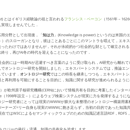
estas est) とはイギリス経験論の祖と言われる
フランシス・ベーコン
（1561年 – 
ん実現しませんでした．
応用分野として出現後，「
知は力
」(Knowledge is power) という
年 – ）のスローガンとなり，彼はことあるごとにこのマントラを唱えて，エ
去ったわけではありませんが，それが永続的かつ社会的な財として確立される
終り，再びAI冬の時代を迎えることになったのです．
，社会的には一時期AIが忌避すべき言葉のように受け取られ，AI研究から離れ
んでオントロジー研究を開始しました．エキスパートシステムでは，推論エン
しています．
オントロジー研究
ではこの特長を継承しつつも，エキスパートシ
通と再利用を可能にすることを目的に，知識に関する研究が進められるように
年 – ）が欧州原子核研究機構(CERN)において情報共有を目的に考案したイン
le（1998年設立 – ）によるウェブ検索システムが現実に力を発揮するよう
ロジー研究者にとっては現実のWWWが膨大な未整理のオントロジー構築用素
バーナーズ=リー自身も現実のWWWに飽き足らず，当初の目的であった知識
現在ではW3Cによるセマンティックウェブのための知識記述言語RDF，RDF
トロジーの発行・流通，知識の共有化を追求します．