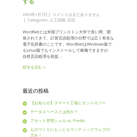
する
2024年1月7日
|
コメントはまだありません
| Categories:
人工知能
,
言語
WordNetとは米国プリンストン大学で長い間、開
発されてきて、計算言語処理の分野では広く有名な
電子化辞書のことです。WordNetはWindows版で
もLinux版でもインストールして稼働できますが、
自然言語処理を前提…
続きを読む »
最近の投稿
【お知らせ】スマート工場とオントロジー
データスペースとは何か？
アセット管理シェル vs. Predix
ものづくりにもっとセマンティックウェブの
力を！