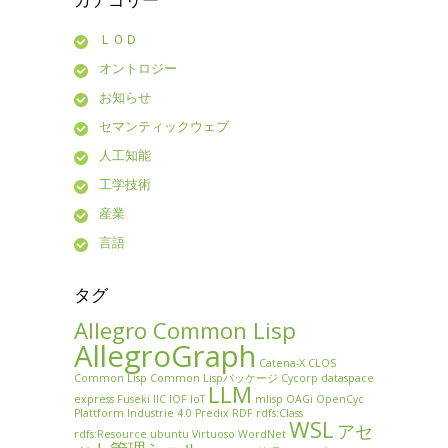
ＬＯＤ
オントロジー
お知らせ
セマンティックウェブ
人工知能
工学技術
産業
言語
タグ
Allegro Common Lisp
AllegroGraph
Catena-X
CLOS
Common Lisp
Common Lispパッケージ
Cycorp
dataspace
LLM
express
Fuseki
IIC
IOF
IoT
mlisp
OAGi
OpenCyc
Plattform Industrie 4.0
Predix
RDF
rdfs:Class
WSL
アセ
rdfs:Resource
ubuntu
Virtuoso
WordNet