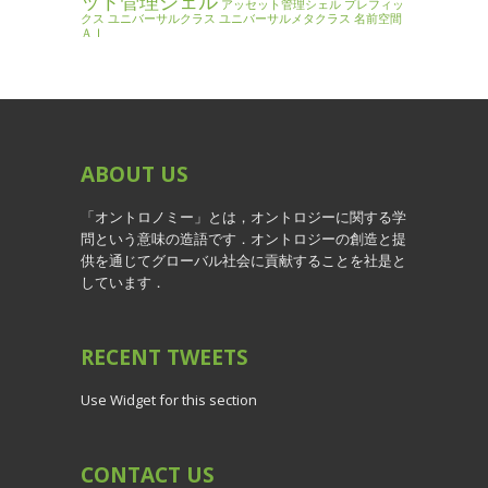
ット管理シェル
アッセット管理シェル
プレフィッ
クス
ユニバーサルクラス
ユニバーサルメタクラス
名前空間
ＡＩ
ABOUT
US
「オントロノミー」とは，オントロジーに関する学
問という意味の造語です．オントロジーの創造と提
供を通じてグローバル社会に貢献することを社是と
しています．
RECENT
TWEETS
Use Widget for this section
CONTACT
US