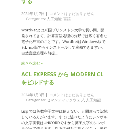
する
2024年1月7日
|
コメントはまだありません
| Categories:
人工知能
,
言語
WordNetとは米国プリンストン大学で長い間、開
発されてきて、計算言語処理の分野では広く有名な
電子化辞書のことです。WordNetはWindows版で
もLinux版でもインストールして稼働できますが、
自然言語処理を前提…
続きを読む »
ACL EXPRESS から MODERN CL
をビルドする
2024年1月3日
|
コメントはまだありません
| Categories:
セマンティックウェブ
,
人工知能
Lisp では英数字子文字は使えない、と間違って記憶
している方がいます。すでに述べたようにシンボル
の文字実装はUNICORDですから英子文字のシンボ
ルだって使えます。以下の例をご覧ください。最初