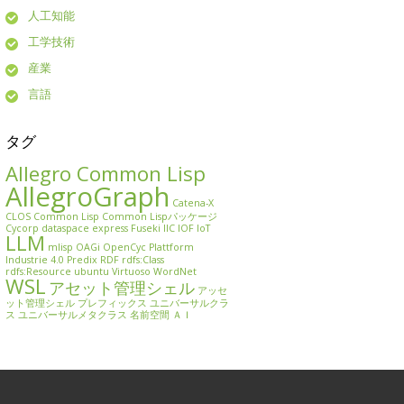
人工知能
工学技術
産業
言語
タグ
Allegro Common Lisp
AllegroGraph
Catena-X
CLOS
Common Lisp
Common Lispパッケージ
Cycorp
dataspace
express
Fuseki
IIC
IOF
IoT
LLM
mlisp
OAGi
OpenCyc
Plattform
Industrie 4.0
Predix
RDF
rdfs:Class
rdfs:Resource
ubuntu
Virtuoso
WordNet
WSL
アセット管理シェル
アッセ
ット管理シェル
プレフィックス
ユニバーサルクラ
ス
ユニバーサルメタクラス
名前空間
ＡＩ