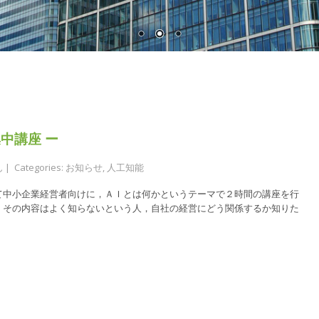
中講座 ー
ん
| Categories:
お知らせ
,
人工知能
て中小企業経営者向けに，ＡＩとは何かというテーマで２時間の講座を行
，その内容はよく知らないという人，自社の経営にどう関係するか知りた