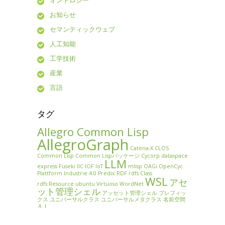
お知らせ
セマンティックウェブ
人工知能
工学技術
産業
言語
タグ
Allegro Common Lisp
AllegroGraph
Catena-X
CLOS
Common Lisp
Common Lispパッケージ
Cycorp
dataspace
LLM
express
Fuseki
IIC
IOF
IoT
mlisp
OAGi
OpenCyc
Plattform Industrie 4.0
Predix
RDF
rdfs:Class
WSL
アセ
rdfs:Resource
ubuntu
Virtuoso
WordNet
ット管理シェル
アッセット管理シェル
プレフィッ
クス
ユニバーサルクラス
ユニバーサルメタクラス
名前空間
ＡＩ