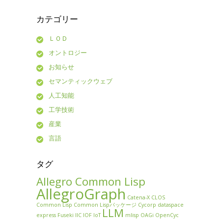
カテゴリー
ＬＯＤ
オントロジー
お知らせ
セマンティックウェブ
人工知能
工学技術
産業
言語
タグ
Allegro Common Lisp
AllegroGraph
Catena-X
CLOS
Common Lisp
Common Lispパッケージ
Cycorp
dataspace
LLM
express
Fuseki
IIC
IOF
IoT
mlisp
OAGi
OpenCyc