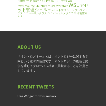
Plattform Industrie 4.0
Predix
RDF
rdfs:Class
WSL
アセ
rdfs:Resource
ubuntu
Virtuoso
WordNet
ット管理シェル
アッセット管理シェル
プレフィッ
クス
ユニバーサルクラス
ユニバーサルメタクラス
名前空間
ＡＩ
ABOUT
US
「オントロノミー」とは，オントロジーに関する学
問という意味の造語です．オントロジーの創造と提
供を通じてグローバル社会に貢献することを社是と
しています．
RECENT
TWEETS
Use Widget for this section