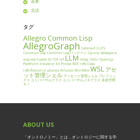
産業
言語
タグ
Allegro Common Lisp
AllegroGraph
Catena-X
CLOS
Common Lisp
Common Lispパッケージ
Cycorp
dataspace
LLM
express
Fuseki
IIC
IOF
IoT
mlisp
OAGi
OpenCyc
Plattform Industrie 4.0
Predix
RDF
rdfs:Class
WSL
アセ
rdfs:Resource
ubuntu
Virtuoso
WordNet
ット管理シェル
アッセット管理シェル
プレフィッ
クス
ユニバーサルクラス
ユニバーサルメタクラス
名前空間
ＡＩ
ABOUT
US
「オントロノミー」とは，オントロジーに関する学