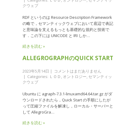
クウェブ
RDF というのは Resource Description Framework
の略で，セマンティックウェブにおいて底辺で表記
と意味論を支えるもっとも基礎的な規約と技術で
す．この下には UNICODE と IRI しか…
続きを読む »
ALLEGROGRAPHのQUICK START
2023年5月14日
|
コメントはまだありません
| Categories:
ＬＯＤ
,
オントロジー
,
セマンティッ
クウェブ
Ubuntu に agraph-7.3.1-linuxamd64.64.tar.gz がダ
ウンロードされたら，Quick Start の手順にしたが
って圧縮ファイルを解凍し，ローカル・サーバーと
して AllegroGra…
続きを読む »