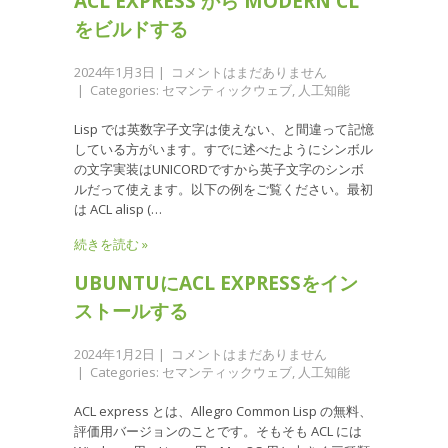
ACL EXPRESS から MODERN CL
をビルドする
2024年1月3日
|
コメントはまだありません
| Categories:
セマンティックウェブ
,
人工知能
Lisp では英数字子文字は使えない、と間違って記憶
している方がいます。すでに述べたようにシンボル
の文字実装はUNICORDですから英子文字のシンボ
ルだって使えます。以下の例をご覧ください。最初
は ACL alisp (…
続きを読む »
UBUNTUにACL EXPRESSをイン
ストールする
2024年1月2日
|
コメントはまだありません
| Categories:
セマンティックウェブ
,
人工知能
ACL express とは、Allegro Common Lisp の無料、
評価用バージョンのことです。そもそも ACL には