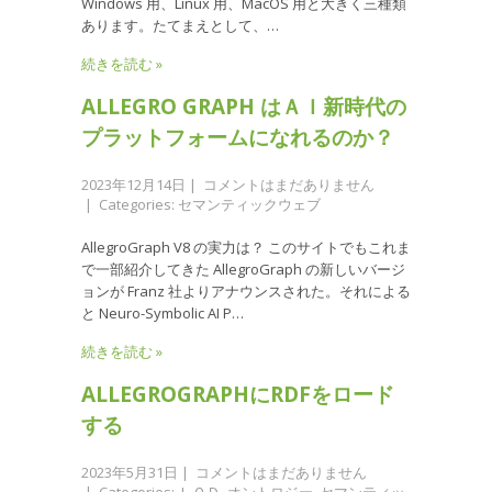
Windows 用、Linux 用、MacOS 用と大きく三種類
あります。たてまえとして、…
続きを読む »
ALLEGRO GRAPH はＡＩ新時代の
プラットフォームになれるのか？
2023年12月14日
|
コメントはまだありません
| Categories:
セマンティックウェブ
AllegroGraph V8 の実力は？ このサイトでもこれま
で一部紹介してきた AllegroGraph の新しいバージ
ョンが Franz 社よりアナウンスされた。それによる
と Neuro-Symbolic AI P…
続きを読む »
ALLEGROGRAPHにRDFをロード
する
2023年5月31日
|
コメントはまだありません
| Categories:
ＬＯＤ
,
オントロジー
,
セマンティッ