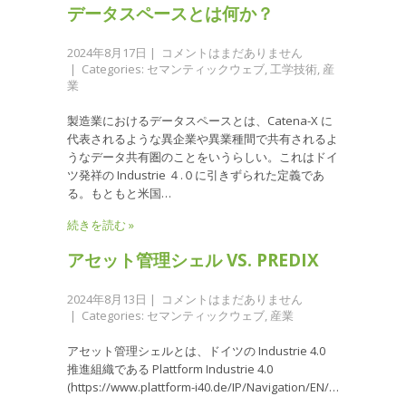
データスペースとは何か？
2024年8月17日
|
コメントはまだありません
| Categories:
セマンティックウェブ
,
工学技術
,
産
業
製造業におけるデータスペースとは、Catena-X に
代表されるような異企業や異業種間で共有されるよ
うなデータ共有圏のことをいうらしい。これはドイ
ツ発祥の Industrie ４.０に引きずられた定義であ
る。もともと米国…
続きを読む »
アセット管理シェル VS. PREDIX
2024年8月13日
|
コメントはまだありません
| Categories:
セマンティックウェブ
,
産業
アセット管理シェルとは、ドイツの Industrie 4.0
推進組織である Plattform Industrie 4.0
(https://www.plattform-i40.de/IP/Navigation/EN/…